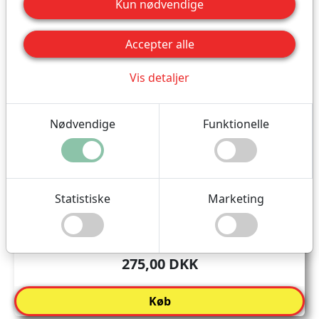
Kun nødvendige
Accepter alle
Vis detaljer
Årskort
Nødvendige
Funktionelle
Kortet gælder i et
helt år
fra købsdato.
Du får fri adgang til parken i alle åbningstider. Og
Statistiske
Marketing
med kortet får du fordele og rabatter. Fås som
app eller plastikkort.
275,00 DKK
Køb