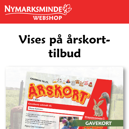
Spring til hovedindhold
Vises på årskort-
tilbud