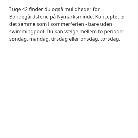
I uge 42 finder du også muligheder for
Bondegårdsferie på Nymarksminde. Konceptet er
det samme som i sommerferien - bare uden
swimmingpool. Du kan vælge mellem to perioder:
søndag, mandag, tirsdag eller onsdag, torsdag,
fredag.
SE PRISER OG BESTIL
Guidet tur i Hammer
Bakker: