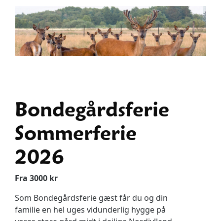
Bondegårdsferie
Sommerferie
2026
Fra 3000 kr
Som Bondegårdsferie gæst får du og din
familie en hel uges vidunderlig hygge på