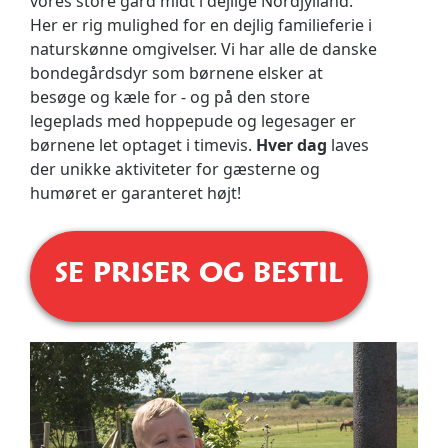
vores store gård midt i dejlige Nordjylland.
Her er rig mulighed for en dejlig familieferie i
naturskønne omgivelser. Vi har alle de danske
bondegårdsdyr som børnene elsker at
besøge og kæle for - og på den store
legeplads med hoppepude og legesager er
børnene let optaget i timevis.
Hver dag
laves
der unikke aktiviteter for gæsterne og
humøret er garanteret højt!
SE PRISER OG BESTIL