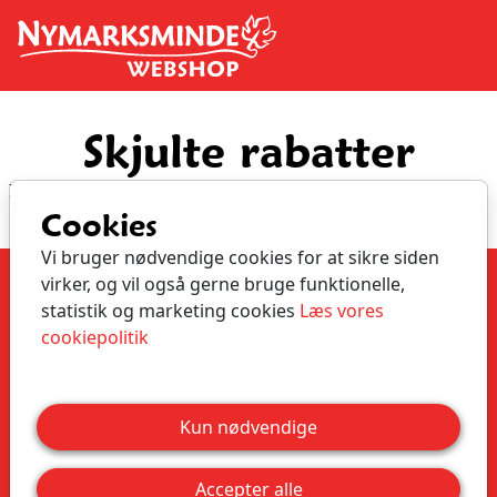
Spring til hovedindhold
Skjulte rabatter
Ingen produkter fundet i denne kategori
Cookies
Vi bruger nødvendige cookies for at sikre siden
virker, og vil også gerne bruge funktionelle,
Nymarksminde
statistik og marketing cookies
Læs vores
Vestvej 91
cookiepolitik
9310 Vodskov
CVR.: 20847506
Tlf.: 26 18 28 26
Mail.: info@nymarksminde.dk
Kun nødvendige
Bestil Ferieophold
Køb entrébilletter
Accepter alle