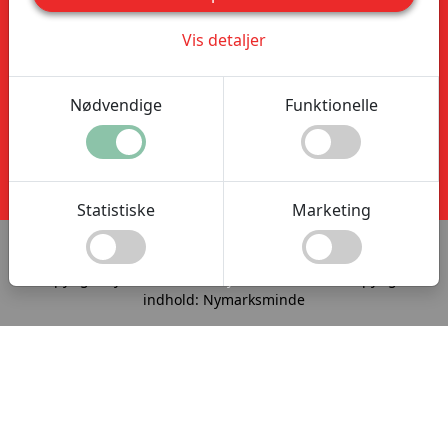
Forny Årskort
Vis detaljer
Handelsbetingelser
Nødvendige
Funktionelle
Statistiske
Marketing
Ret dine cookie valg
®
Copyright system:
Flex4B
by Flex4Business
/ Copyright
indhold: Nymarksminde