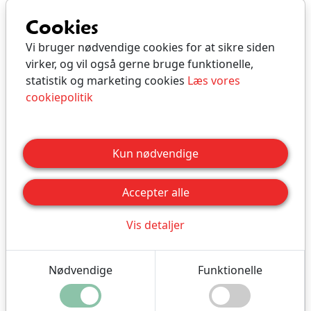
Antal personer | 0,00
Cookies
DKK
Vi bruger nødvendige cookies for at sikre siden
virker, og vil også gerne bruge funktionelle,
statistik og marketing cookies
Læs vores
cookiepolitik
Tilføj til kurv
Kun nødvendige
Beskrivelse
Accepter alle
Bestil en
stor ferielejlighed
i perioden
uge 32
Vis detaljer
2026
(1. aug - 8. aug).
Der er plads til maks. seks personer.
Nødvendige
Funktionelle
Som sommerferiegæst får du og din familie en hel
uges vidunderlig hygge på vores store gård midt i