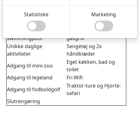
dejlige Nordjylland.
Statistiske
Marketing
Inkl. i pris:
Opvarmet
Fri afbenyttelse af
swimmingpool
gasgrill
Unikke daglige
Sengetøj og 2x
aktiviteter
håndklæder
Eget køkken, bad og
Adgang til mini-zoo
toilet
Adgang til legeland
Fri Wifi
Traktor-ture og Hjorte-
Adgang til fodboldgolf
safari
Slutrengøring