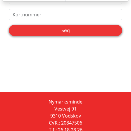
Søg
Nymarksminde
Vestvej 91
9310 Vodskov
CVR.: 20847506
Tlf.: 26 18 28 26